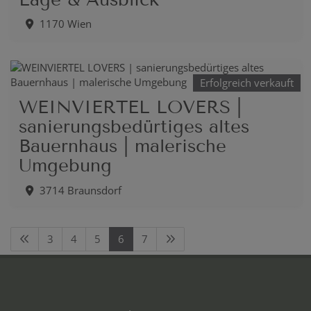
1170 Wien
Erfolgreich verkauft
WEINVIERTEL LOVERS |
sanierungsbedürtiges altes
Bauernhaus | malerische
Umgebung
3714 Braunsdorf
3
4
5
6
7