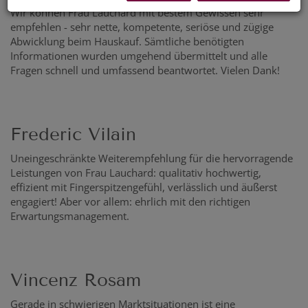
Wir können Frau Lauchard mit bestem Gewissen sehr
empfehlen - sehr nette, kompetente, seriöse und zügige
Abwicklung beim Hauskauf. Sämtliche benötigten
Informationen wurden umgehend übermittelt und alle
Fragen schnell und umfassend beantwortet. Vielen Dank!
Frederic Vilain
Uneingeschränkte Weiterempfehlung für die hervorragende
Leistungen von Frau Lauchard: qualitativ hochwertig,
effizient mit Fingerspitzengefühl, verlässlich und äußerst
engagiert! Aber vor allem: ehrlich mit den richtigen
Erwartungsmanagement.
Vincenz Rosam
Gerade in schwierigen Marktsituationen ist eine