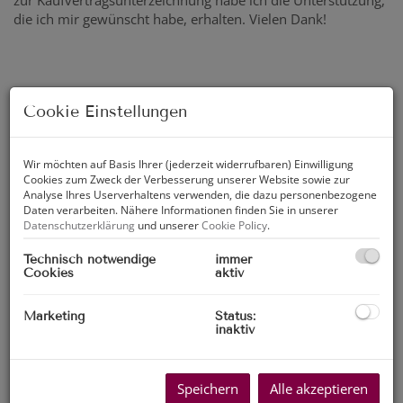
zur Kaufvertragsunterzeichnung habe ich die Unterstützung,
die ich mir gewünscht habe, erhalten. Vielen Dank!
Alexandra Ötzlinger, MA
Cookie Einstellungen
Denise Lauchard ist eine extrem engagierte Marklerin und
ein Vollprofi in ihrem Gebiet. Ich habe mich von der ersten
Wir möchten auf Basis Ihrer (jederzeit widerrufbaren) Einwilligung
bis zur letzten Sekunde des Vermietungsprozesses an
Cookies zum Zweck der Verbesserung unserer Website sowie zur
extrem gut betreut gefühlt. Ihre Berufserfahrung und ihr
Analyse Ihres Userverhaltens verwenden, die dazu personenbezogene
Bauchgefühl sind mir, gerade bei der aktuell extrem
Daten verarbeiten. Nähere Informationen finden Sie in unserer
Datenschutzerklärung
und unserer
Cookie Policy
.
schwierigen Marktlage, extrem zu Gute gekommen. Sie hat
so lange Mieter gesucht, bis sie jemanden gefunden hat, wo
Technisch notwendige
immer
unser beider Bauchgefühl gepasst hat und ist somit viele
Cookies
aktiv
Extrakilometer für mich gegangen. Danke für dieses super
tolle Zusammenarbeit!
Marketing
Status:
inaktiv
Dr. Florian Walter
Speichern
Alle akzeptieren