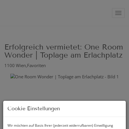
Navig
Erfolgreich vermietet: One Room
Wonder | Toplage am Erlachplatz
1100 Wien,Favoriten
Cookie Einstellungen
Wir möchten auf Basis Ihrer (jederzeit widerrufbaren) Einwilligung