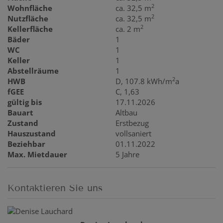
2
Wohnfläche
ca. 32,5 m
2
Nutzfläche
ca. 32,5 m
2
Kellerfläche
ca. 2 m
Bäder
1
WC
1
Keller
1
Abstellräume
1
2
HWB
D, 107.8 kWh/m
a
fGEE
C, 1,63
gültig bis
17.11.2026
Bauart
Altbau
Zustand
Erstbezug
Hauszustand
vollsaniert
Beziehbar
01.11.2022
Max. Mietdauer
5 Jahre
Kontaktieren Sie uns