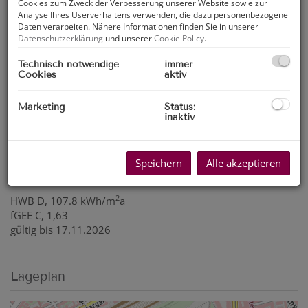
Cookies zum Zweck der Verbesserung unserer Website sowie zur
Analyse Ihres Userverhaltens verwenden, die dazu personenbezogene
Daten verarbeiten. Nähere Informationen finden Sie in unserer
Datenschutzerklärung
und unserer
Cookie Policy
.
Technisch notwendige
immer
Cookies
aktiv
Marketing
Status:
inaktiv
Speichern
Alle akzeptieren
Energieausweis
2
HWB
D, 107.8 kWh/m
a
fGEE
C, 1,63
gültig bis
17.11.2026
Lageplan