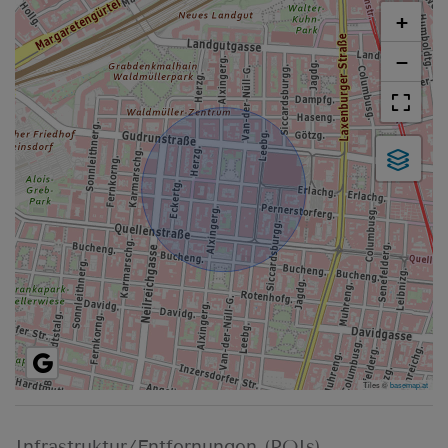
+
−
Tiles ©
basemap.at
Infrastruktur/Entfernungen (POIs)