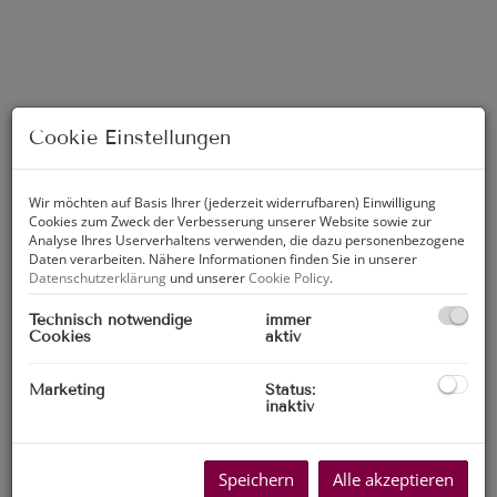
Cookie Einstellungen
Wir möchten auf Basis Ihrer (jederzeit widerrufbaren) Einwilligung
Cookies zum Zweck der Verbesserung unserer Website sowie zur
Analyse Ihres Userverhaltens verwenden, die dazu personenbezogene
Daten verarbeiten. Nähere Informationen finden Sie in unserer
Datenschutzerklärung
und unserer
Cookie Policy
.
Technisch notwendige
immer
Cookies
aktiv
Beschreibung
Marketing
Status:
inaktiv
3-Zimmer mit SÜDLOGGIA | Ruhelage nähe
Breitenfurterstraße
Speichern
Alle akzeptieren
Miete inkl. Heizkosten