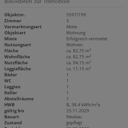
Basisdaten zur Immobilie
Objektnr.
5597/199
Zimmer
3
Vermarktungsart
Miete
Objektart
Wohnung
Miete
Erfolgreich vermietet
Nutzungsart
Wohnen
2
Fläche
ca. 82,75 m
2
Wohnfläche
ca. 82,75 m
2
Nutzfläche
ca. 94,15 m
2
Loggiafläche
ca. 11,15 m
Bäder
1
WC
1
Loggien
1
Keller
1
Abstellräume
1
2
HWB
B, 38.4 kWh/m
a
gültig bis
25.11.2029
Bauart
Neubau
Zustand
gepflegt