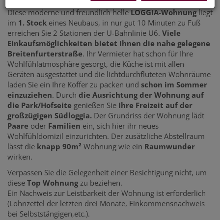
Diese moderne und freundlich helle
LOGGIA-Wohnung
liegt
im
1. Stock
eines Neubaus, in nur gut 10 Minuten zu Fuß
erreichen Sie 2 Stationen der U-Bahnlinie U6.
Viele
Einkaufsmöglichkeiten
bietet Ihnen die nahe gelegene
Breitenfurterstraße
. Ihr Vermieter hat schon für Ihre
Wohlfühlatmosphäre gesorgt, die Küche ist mit allen
Geräten ausgestattet und die lichtdurchfluteten Wohnräume
laden Sie ein Ihre Koffer zu packen und
schon im Sommer
einzuziehen
. Durch
die Ausrichtung der Wohnung auf
die Park/Hofseite
genießen Sie
Ihre Freizeit auf der
großzügigen Südloggia.
Der Grundriss der Wohnung lädt
Paare
oder
Familien
ein, sich hier ihr neues
Wohlfühldomizil einzurichten. Der zusätzliche Abstellraum
lässt die
knapp 90m²
Wohnung wie ein
Raumwunder
wirken.
Verpassen Sie die Gelegenheit einer Besichtigung nicht, um
diese
Top Wohnung
zu beziehen.
Ein Nachweis zur Leistbarkeit der Wohnung ist erforderlich
(Lohnzettel der letzten drei Monate, Einkommensnachweis
bei Selbststängigen,etc.).