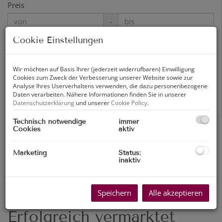
Preis
-
Cookie Einstellungen
Zimmer
-
Wir möchten auf Basis Ihrer (jederzeit widerrufbaren) Einwilligung
Cookies zum Zweck der Verbesserung unserer Website sowie zur
Wohnfläche (von/bis)
Analyse Ihres Userverhaltens verwenden, die dazu personenbezogene
Daten verarbeiten. Nähere Informationen finden Sie in unserer
-
Datenschutzerklärung
und unserer
Cookie Policy
.
Technisch notwendige
immer
Weitere Suchoptionen
Cookies
aktiv
Filter zurücksetzen
Suchen
Marketing
Status:
inaktiv
Speichern
Alle akzeptieren
Erfolgreich vermarktet