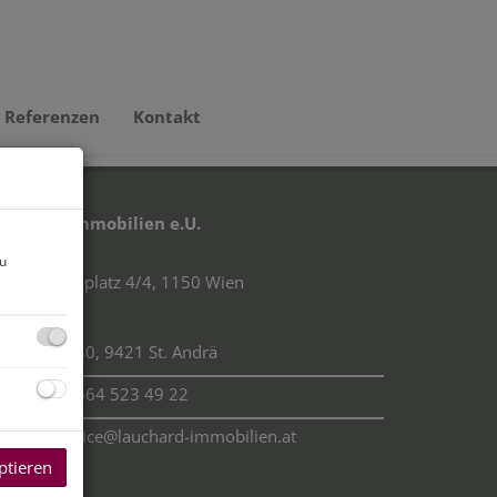
Referenzen
Kontakt
auchard Immobilien e.U.
ien:
zu
Vogelweidplatz 4/4, 1150 Wien
ärnten:
Goding 130, 9421 St. Andrä
Tel.:
+43 664 523 49 22
E-Mail:
office@lauchard-immobilien.at
ptieren