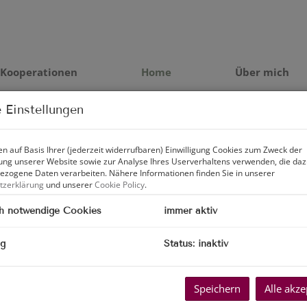
Kooperationen
Home
Über mich
 Einstellungen
L
Impressum
n auf Basis Ihrer (jederzeit widerrufbaren) Einwilligung Cookies zum Zweck der
W
ng unserer Website sowie zur Analyse Ihres Userverhaltens verwenden, die da
Datenschutzinformation
zogene Daten verarbeiten. Nähere Informationen finden Sie in unserer
tzerklärung
und unserer
Cookie Policy
.
K
h notwendige Cookies
immer aktiv
ng
Status: inaktiv
Speichern
Alle akze