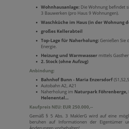
Wohnhausanlage:
Die Wohnung befindet si
3 Bauwerken (pro Haus 9 Wohnungen).
Waschküche im Haus (in der Wohnung de
großes Kellerabteil
Top-Lage für Naherholung:
Genießen Sie d
Energie.
Heizung und Warmwasser
mittels Gasthe
2. Stock (ohne Aufzug)
Anbindung:
Bahnhof Bunn - Maria Enzersdorf
(S1,S2,S
Autobahn A2, A21
Naherholung im
Naturpark Föhrenberge, 
Helenental...
Kaufpreis NEU: EUR 250.000,--
Gemäß § 5 Abs. 3 MaklerG wird auf eine mög
beruhen auf Informationen der Eigentümer u
Änderungen vorbehalten!