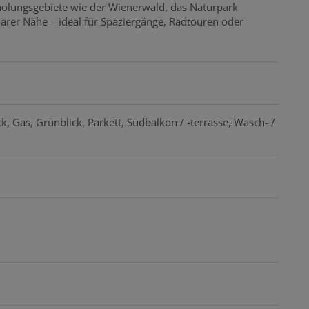
rholungsgebiete wie der Wienerwald, das Naturpark
rer Nähe – ideal für Spaziergänge, Radtouren oder
ck
Gas
Grünblick
Parkett
Südbalkon / -terrasse
Wasch- /