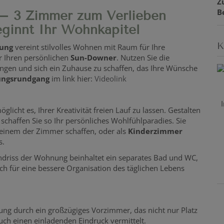
Z
B
 – 3 Zimmer zum Verlieben
eginnt Ihr Wohnkapitel
K
ung
vereint stilvolles Wohnen mit Raum für Ihre
r Ihren persönlichen
Sun-Downer
. Nutzen Sie die
ringen und sich ein Zuhause zu schaffen, das Ihre Wünsche
ngsrundgang
im link hier:
Videolink
icht es, Ihrer Kreativität freien Lauf zu lassen. Gestalten
schaffen Sie so Ihr persönliches Wohlfühlparadies. Sie
 einem der Zimmer schaffen, oder als
Kinderzimmer
s.
ndriss der Wohnung beinhaltet ein separates Bad und WC,
h für eine bessere Organisation des täglichen Lebens
ng durch ein großzügiges Vorzimmer, das nicht nur Platz
uch einen einladenden Eindruck vermittelt.