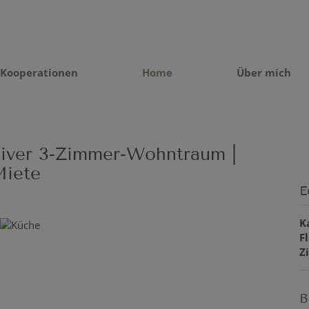
Kooperationen
Home
Über mich
ktiver 3‑Zimmer‑Wohntraum |
Miete
E
K
F
Z
B