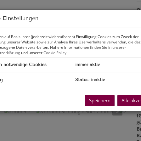
O
Z
 Einstellungen
V
O
K
n auf Basis Ihrer (jederzeit widerrufbaren) Einwilligung Cookies zum Zweck der
ng unserer Website sowie zur Analyse Ihres Userverhaltens verwenden, die da
N
zogene Daten verarbeiten. Nähere Informationen finden Sie in unserer
F
tzerklärung
und unserer
Cookie Policy
.
W
N
h notwendige Cookies
immer aktiv
K
L
ng
Status: inaktiv
B
W
a mit Grünblick
L
Speichern
Alle akze
K
H
f
gü
B
B