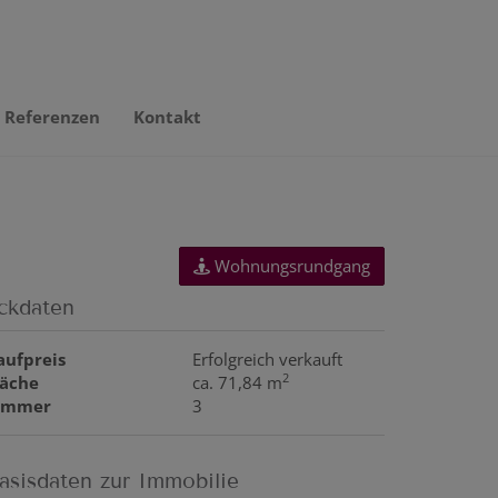
Referenzen
Kontakt
Wohnungsrundgang
ckdaten
aufpreis
Erfolgreich verkauft
2
läche
ca. 71,84 m
immer
3
asisdaten zur Immobilie