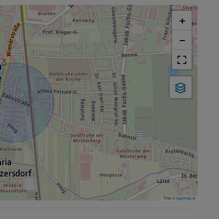
+
−
Tiles ©
basemap.at