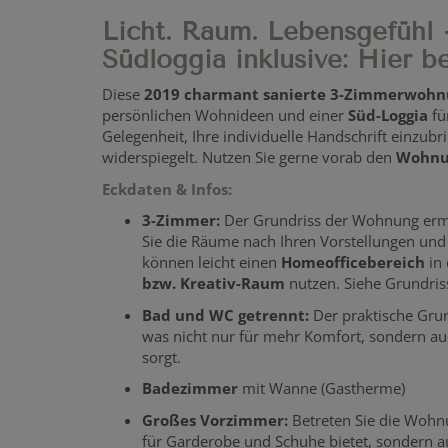
Licht. Raum. Lebensgefühl
Südloggia inklusive: Hier b
Diese
2019 charmant sanierte 3-Zimmerwohn
persönlichen Wohnideen und einer
Süd-Loggia
fü
Gelegenheit, Ihre individuelle Handschrift einzub
widerspiegelt.
Nutzen Sie gerne vorab den
Wohnu
Eckdaten & Infos:
3-Zimmer:
Der Grundriss der Wohnung ermögl
Sie die Räume nach Ihren Vorstellungen und 
können leicht einen
Homeofficebereich
in
bzw. Kreativ-Raum
nutzen. Siehe Grundris
Bad und WC getrennt:
Der praktische Gru
was nicht nur für mehr Komfort, sondern auc
sorgt.
Badezimmer
mit Wanne (Gastherme)
Großes Vorzimmer:
Betreten Sie die Wohnu
für Garderobe und Schuhe bietet, sondern a