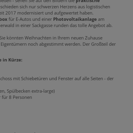
eßen - sehen Sie auf den Bildern die
praktische
bschieden sich nur schwerzen Herzens aus logistischen
it 2017 modernisiert und aufgewertet haben.
lbox
für E-Autos und einer
Photovoltaikanlage
am
rwald in einer Sackgasse runden das tolle Angebot ab.
d Sie könnten Weihnachten in Ihrem neuen Zuhause
Eigentümern noch abgestimmt werden. Der Großteil der
 in Kürze:
choss mit Schiebetüren und Fenster auf alle Seiten - der
en, Spülbecken extra-large)
r für 8 Personen