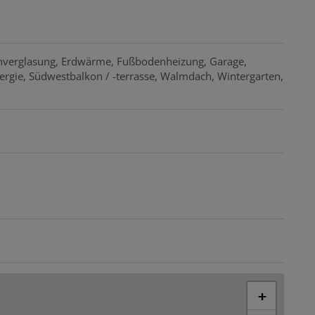
hverglasung
Erdwärme
Fußbodenheizung
Garage
ergie
Südwestbalkon / -terrasse
Walmdach
Wintergarten
+