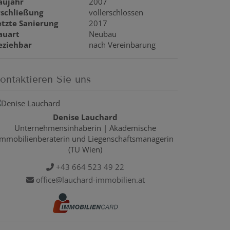
aujahr
2007
rschließung
vollerschlossen
etzte Sanierung
2017
auart
Neubau
eziehbar
nach Vereinbarung
ontaktieren Sie uns
Denise Lauchard
Unternehmensinhaberin | Akademische
Immobilienberaterin und Liegenschaftsmanagerin
(TU Wien)
+43 664 523 49 22
office@lauchard-immobilien.at