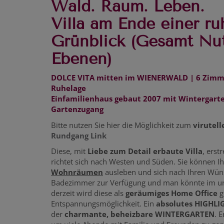
Wald. Raum. Leben.
Villa am Ende einer ru
Grünblick (Gesamt Nut
Ebenen)
DOLCE VITA mitten im WIENERWALD | 6 Zimme
Ruhelage
Einfamilienhaus gebaut 2007 mit Wintergart
Gartenzugang
Bitte nutzen Sie hier die Möglichkeit zum
virutel
Rundgang Link
Diese, mit
Liebe zum Detail erbaute Villa
, erst
richtet sich nach Westen und Süden. Sie können 
Wohnräumen
ausleben und sich nach Ihren Wüns
Badezimmer zur Verfügung und man könnte im u
derzeit wird diese als
geräumiges Home Office
g
Entspannungsmöglichkeit. Ein
absolutes HIGHLI
der
charmante, beheizbare WINTERGARTEN
. 