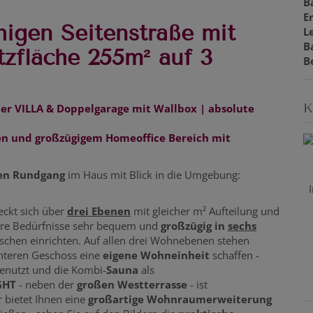
B
E
higen Seitenstraße mit
L
B
zfläche 255m² auf 3
B
K
r VILLA & Doppelgarage mit Wallbox | absolute
en und großzügigem Homeoffice Bereich mit
len Rundgang
im Haus mit Blick in die Umgebung:
reckt sich über
drei Ebenen
mit gleicher m² Aufteilung und
Ihre Bedürfnisse sehr bequem und
großzügig in
sechs
chen einrichten. Auf allen drei Wohnebenen stehen
nteren Geschoss eine
eigene Wohneinheit
schaffen -
enutzt und die Kombi-
Sauna
als
GHT
- neben der
großen Westterrasse
- ist
Er bietet Ihnen eine
großartige Wohnraumerweiterung