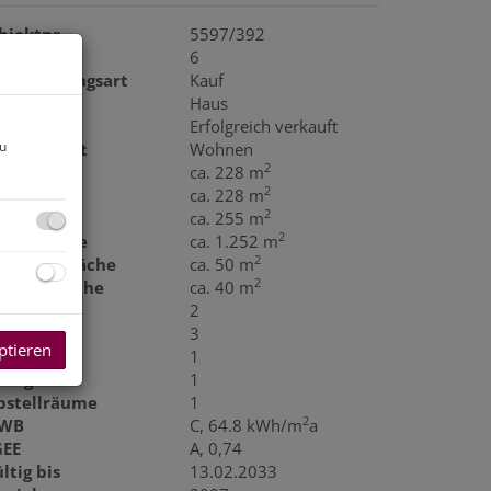
bjektnr.
5597/392
immer
6
ermarktungsart
Kauf
bjektart
Haus
aufpreis
Erfolgreich verkauft
zu
utzungsart
Wohnen
2
läche
ca. 228 m
2
ohnfläche
ca. 228 m
2
utzfläche
ca. 255 m
2
rundfläche
ca. 1.252 m
2
errassenfläche
ca. 50 m
2
aragenfläche
ca. 40 m
äder
2
C
3
ptieren
errassen
1
aragen
1
bstellräume
1
2
WB
C, 64.8 kWh/m
a
GEE
A, 0,74
ltig bis
13.02.2033