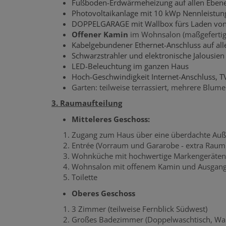
Fußboden-Erdwärmeheizung auf allen Eben
Photovoltaikanlage mit 10 kWp Nennleistun
DOPPELGARAGE mit Wallbox fürs Laden von 
Offener Kamin
im Wohnsalon (maßgefertig
Kabelgebundener Ethernet-Anschluss auf all
Schwarzstrahler und elektronische Jalousien
LED-Beleuchtung im ganzen Haus
Hoch-Geschwindigkeit Internet-Anschluss, T
Garten: teilweise terrassiert, mehrere Blum
3. Raumaufteilung
Mitteleres Geschoss:
Zugang zum Haus über eine überdachte Auße
Entrée (Vorraum und Gararobe - extra Raum
Wohnküche mit hochwertige Markengeräten
Wohnsalon mit offenem Kamin und Ausgang 
Toilette
Oberes Geschoss
3 Zimmer (teilweise Fernblick Südwest)
Großes Badezimmer (Doppelwaschtisch, Wal