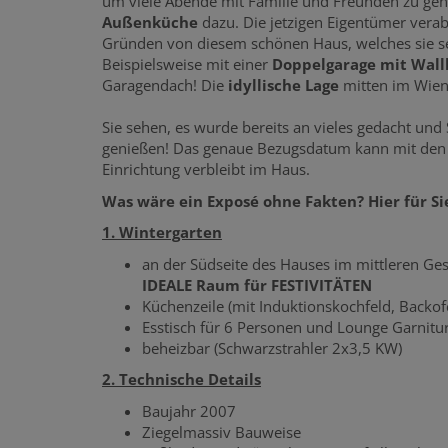
um viele Abende mit Familie und Freunden zu geni
Außenküche
dazu. Die jetzigen Eigentümer vera
Gründen von diesem schönen Haus, welches sie se
Beispielsweise mit einer
Doppelgarage mit Wal
Garagendach! Die
idyllische Lage
mitten im Wiene
Sie sehen, es wurde bereits an vieles gedacht un
genießen! Das genaue Bezugsdatum kann mit den 
Einrichtung verbleibt im Haus.
Was wäre ein Exposé ohne Fakten? Hier für Sie
1. Wintergarten
an der Südseite des Hauses im mittleren Ges
IDEALE Raum für FESTIVITÄTEN
Küchenzeile (mit Induktionskochfeld, Backof
Esstisch für 6 Personen und Lounge Garnitu
beheizbar (Schwarzstrahler 2x3,5 KW)
2. Technische Details
Baujahr 2007
Ziegelmassiv Bauweise