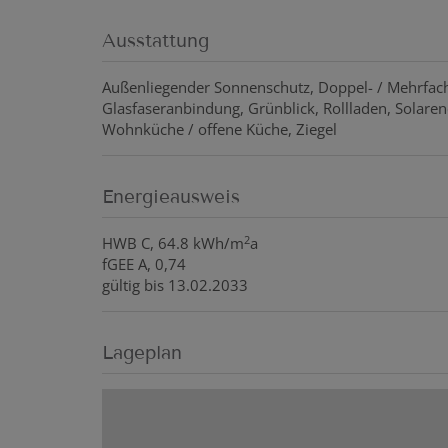
Ausstattung
Außenliegender Sonnenschutz
Doppel- / Mehrfac
Glasfaseranbindung
Grünblick
Rollladen
Solaren
Wohnküche / offene Küche
Ziegel
Energieausweis
2
HWB
C, 64.8 kWh/m
a
fGEE
A, 0,74
gültig bis
13.02.2033
Lageplan