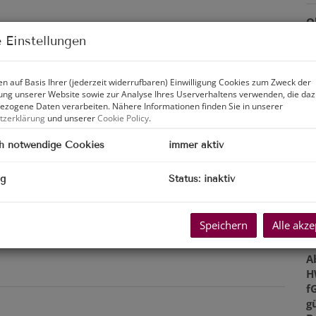
O
Z
 Einstellungen
V
O
K
n auf Basis Ihrer (jederzeit widerrufbaren) Einwilligung Cookies zum Zweck der
ng unserer Website sowie zur Analyse Ihres Userverhaltens verwenden, die da
N
zogene Daten verarbeiten. Nähere Informationen finden Sie in unserer
F
tzerklärung
und unserer
Cookie Policy
.
W
N
h notwendige Cookies
immer aktiv
G
T
ng
Status: inaktiv
G
B
W
Speichern
Alle akze
T
G
A
H
f
gü