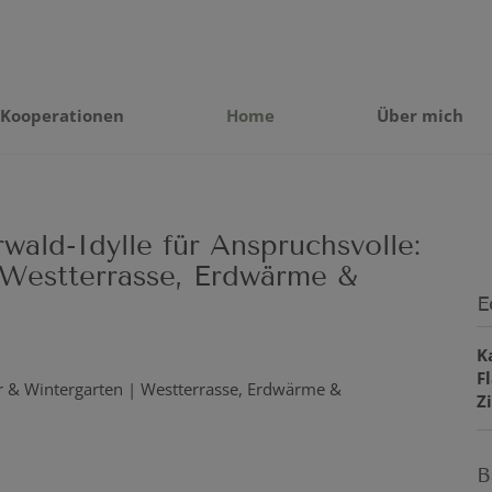
Kooperationen
Home
Über mich
wald-Idylle für Anspruchsvolle:
 Westterrasse, Erdwärme &
E
K
F
Z
B