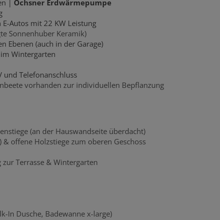
en |
Ochsner Erdwärmepumpe
g
E-Autos mit 22 KW Leistung
te Sonnenhuber Keramik)
en Ebenen (auch in der Garage)
 im Wintergarten
V und Telefonanschluss
enbeete vorhanden zur individuellen Bepflanzung
nstiege (an der Hauswandseite überdacht)
) & offene Holzstiege zum oberen Geschoss
zur Terrasse & Wintergarten
k-In Dusche, Badewanne x-large)