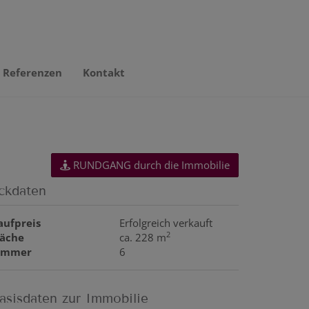
Referenzen
Kontakt
RUNDGANG durch die Immobilie
ckdaten
aufpreis
Erfolgreich verkauft
2
läche
ca. 228 m
immer
6
asisdaten zur Immobilie