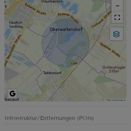
−
Tiles ©
basemap.at
Infrastruktur/Entfernungen (POIs)