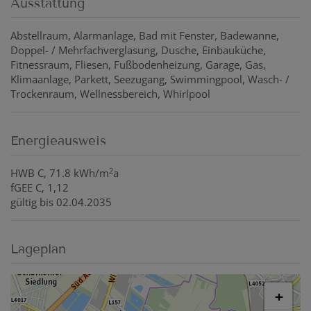
Ausstattung
Abstellraum
Alarmanlage
Bad mit Fenster
Badewanne
Doppel- / Mehrfachverglasung
Dusche
Einbauküche
Fitnessraum
Fliesen
Fußbodenheizung
Garage
Gas
Klimaanlage
Parkett
Seezugang
Swimmingpool
Wasch- /
Trockenraum
Wellnessbereich
Whirlpool
Energieausweis
2
HWB
C, 71.8 kWh/m
a
fGEE
C, 1,12
gültig bis
02.04.2035
Lageplan
+