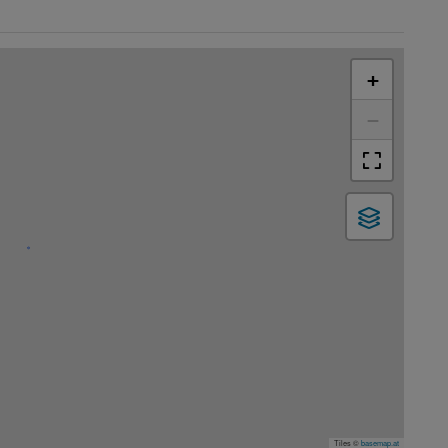
+
−
Tiles ©
basemap.at