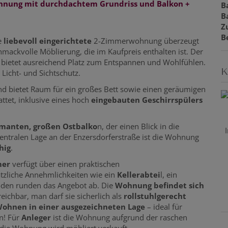
hnung mit durchdachtem Grundriss und Balkon +
B
B
Z
B
e
liebevoll eingerichtete
2-Zimmerwohnung überzeugt
mackvolle Möblierung, die im Kaufpreis enthalten ist. Der
bietet ausreichend Platz zum Entspannen und Wohlfühlen.
K
Licht- und Sichtschutz.
d bietet Raum für ein großes Bett sowie einen geräumigen
attet, inklusive eines hoch
eingebauten Geschirrspülers
manten, großen Ostbalko
n, der einen Blick in die
entralen Lage an der Enzersdorferstraße ist die Wohnung
hig
.
mmer
verfügt über einen praktischen
zliche Annehmlichkeiten wie ein
Kellerabtei
l, ein
öden runden das Angebot ab. Die
Wohnung befindet sich
eichbar, man darf sie sicherlich als
rollstuhlgerecht
ohnen in einer ausgezeichneten Lage
– ideal für
n! Für
Anleger
ist die Wohnung aufgrund der raschen
die Wohnung wird möbliert verkauft.