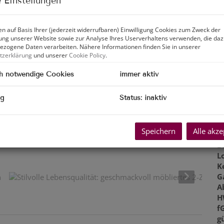
 Einstellungen
Z
V
O
n auf Basis Ihrer (jederzeit widerrufbaren) Einwilligung Cookies zum Zweck der
ng unserer Website sowie zur Analyse Ihres Userverhaltens verwenden, die da
K
zogene Daten verarbeiten. Nähere Informationen finden Sie in unserer
N
tzerklärung
und unserer
Cookie Policy
.
F
W
h notwendige Cookies
immer aktiv
N
K
ng
Status: inaktiv
L
B
B
Speichern
Alle akze
W
B
eich | Wohnküche
L
K
G
A
H
f
gü