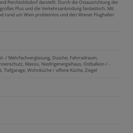
d Perchtoldsdorf darstellt. Durch die Ostausrichtung der
roßes Plus und die Verkehrsanbindung fantastisch. Mit
 und rund um Wien problemlos und den Wiener Flughafen
l- / Mehrfachverglasung
Dusche
Fahrradraum
onnenschutz
Massiv
Niedrigenergiehaus
Ostbalkon / -
t
Tiefgarage
Wohnküche / offene Küche
Ziegel