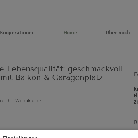
Kooperationen
Home
Über mich
lle Lebensqualität: geschmackvoll
E
 mit Balkon & Garagenplatz
K
F
Z
B
O