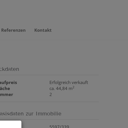
Referenzen
Kontakt
ckdaten
aufpreis
Erfolgreich verkauft
2
läche
ca. 44,84 m
immer
2
asisdaten zur Immobilie
bjektnr.
5597/339