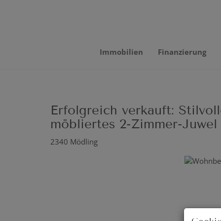
Immobilien
Finanzierung
Erfolgreich verkauft: Stilvo
möbliertes 2-Zimmer-Juwel
2340 Mödling