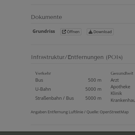
Dokumente
Grundriss
Öffnen
Download
Infrastruktur/Entfernungen (POIs)
Verkehr
Gesundheit
Bus
500 m
Arzt
Apotheke
U-Bahn
5000 m
Klinik
Straßenbahn / Bus
5000 m
Krankenha
Angaben Entfernung Luftlinie / Quelle: OpenStreetMap