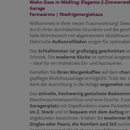
Wohn Oase in Mödling: Elegante 2-Zimmerwo
Garage
Fernwärme | Niedrigenergiehaus
Willkommen in Ihrer neuen Traumwohnung! Dies
durch ihren durchdachten Grundriss und die gesch
helle Wohnbereich mit abgetrenntem Abstellraum 
Elektrische
Außenrollläden
sorgen für optimalen 
Das
Schlafzimmer ist großzügig geschnitten
un
Schrank. Die
moderne Küche
ist optimal ausgest
– ideal für ein müheloses Ein- und Ausräumen.
Genießen Sie
Ihren Morgenkaffee
auf dem
char
gepflegte Wohnhausanlage ermöglicht. Trotz der z
dank der Ausrichtung in die Anlage
angenehm ru
Das
stilvolle, hochwertig gestaltete Badezi
Waschmaschinenanschluss und eine Dusche. Zusät
Garagenplatz
mit Stapelfunktion sowie Parkettb
im 2. Stock
und ist
bequem mit dem Aufzug
err
angebunden bezeichnen. Erleben Sie
modernes W
Singles oder Paare, die Komfort und Stil
suche
Vermietungsmöglichkeit ebenso empfehlenswert, 