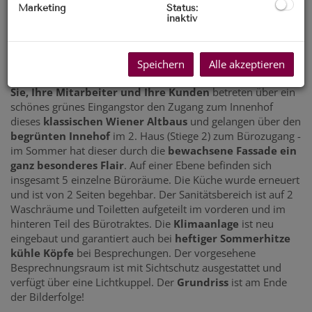
Marketing
Status:
inaktiv
Saniertes modernes Büro | Innenhof Ruhelage | 5
Räume mit individueller Nutzbarkeit
Klimaanlage im hinteren Bereich - VIRTUAL TOUR -
Speichern
Alle akzeptieren
siehe link!
Sie, Ihre Mitarbeiter und Ihre Kunden
betreten über ein
schönes grünes Eingangstor den Zugang zum Innenhof
dieses
klassischen Wiener Altbaus
und gelangen über den
begrünten Innehof
im 2. Haus (Stiege 2) zum Bürozugang -
im Sommer hat dieser durch die
bewachsene Fassade ein
ganz besonderes Flair
. Auf einer Ebene befinden sich
insgesamt 5 einzelne Büroräume. Die Küche wurde erneuert
und ist von 2 Seiten begehbar. Der Sanitätsbereich ist auf 2
Waschräume und Toiletten aufgeteilt im vorderen und im
hinteren Teil des Bürotraktes. Die
Klimaanlage
ist neu
eingebaut und garantiert auch bei
heftiger Sommerhitze
kühle Köpfe
bei Besprechungen. Der vorgesehene
Besprechnungsraum ist mit Sichtschutz ausgestattet und
verfügt über eine Lichtkuppel. Der
Grundriss
ist am Ende
der Bilderfolge!