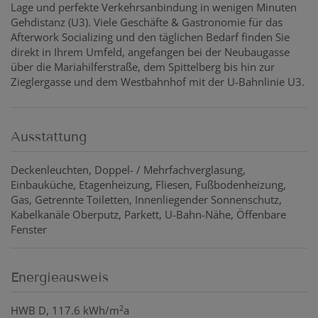
Lage und perfekte Verkehrsanbindung in wenigen Minuten
Gehdistanz (U3). Viele Geschäfte & Gastronomie für das
Afterwork Socializing und den täglichen Bedarf finden Sie
direkt in Ihrem Umfeld, angefangen bei der Neubaugasse
über die Mariahilferstraße, dem Spittelberg bis hin zur
Zieglergasse und dem Westbahnhof mit der U-Bahnlinie U3.
Ausstattung
Deckenleuchten
Doppel- / Mehrfachverglasung
Einbauküche
Etagenheizung
Fliesen
Fußbodenheizung
Gas
Getrennte Toiletten
Innenliegender Sonnenschutz
Kabelkanäle Oberputz
Parkett
U-Bahn-Nähe
Öffenbare
Fenster
Energieausweis
2
HWB
D, 117.6 kWh/m
a