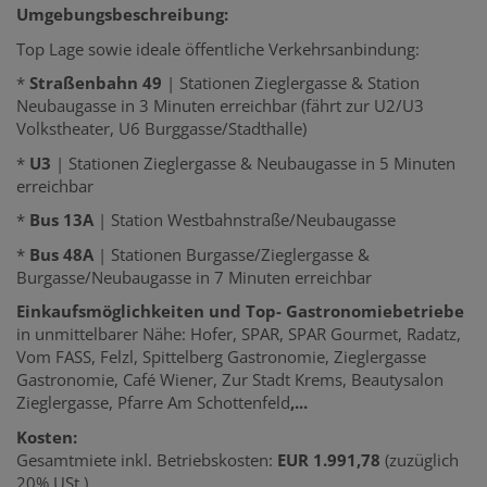
Umgebungsbeschreibung:
Top Lage sowie ideale öffentliche Verkehrsanbindung:
*
Straßenbahn 49
| Stationen Zieglergasse & Station
Neubaugasse in 3 Minuten erreichbar (fährt zur U2/U3
Volkstheater, U6 Burggasse/Stadthalle)
*
U3
| Stationen Zieglergasse & Neubaugasse in 5 Minuten
erreichbar
*
Bus 13A
| Station Westbahnstraße/Neubaugasse
*
Bus 48A
| Stationen Burgasse/Zieglergasse &
Burgasse/Neubaugasse in 7 Minuten erreichbar
Einkaufsmöglichkeiten und Top- Gastronomiebetriebe
in unmittelbarer Nähe: Hofer, SPAR, SPAR Gourmet, Radatz,
Vom FASS, Felzl, Spittelberg Gastronomie, Zieglergasse
Gastronomie, Café Wiener, Zur Stadt Krems, Beautysalon
Zieglergasse, Pfarre Am Schottenfeld
,...
Kosten:
Gesamtmiete inkl. Betriebskosten:
EUR 1.991,78
(zuzüglich
20% USt.)