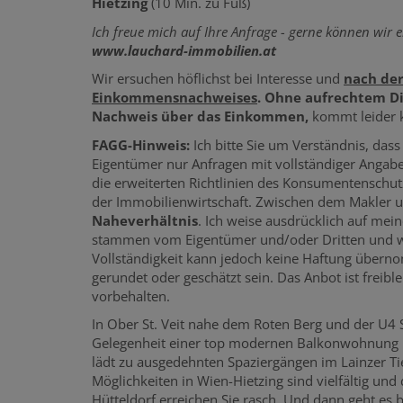
Hietzing
(10 Min. zu Fuß)
Ich freue mich auf Ihre Anfrage - gerne können wir 
www.lauchard-immobilien.at
Wir ersuchen höflichst bei Interesse und
nach de
Einkommensnachweises
. Ohne aufrechtem Di
Nachweis über das Einkommen,
kommt leider k
FAGG-Hinweis:
Ich bitte Sie um Verständnis, das
Eigentümer nur Anfragen mit vollständiger Angabe 
die erweiterten Richtlinien des Konsumentenschut
der Immobilienwirtschaft.
Zwischen dem Makler un
Naheverhältnis
. Ich weise ausdrücklich auf mei
stammen vom Eigentümer und/oder Dritten und wurd
Vollständigkeit kann jedoch keine Haftung über
gerundet oder geschätzt sein. Das Anbot ist freib
vorbehalten.
In Ober St. Veit nahe dem Roten Berg und der U4 St
Gelegenheit einer top modernen Balkonwohnung in
lädt zu ausgedehnten Spaziergängen im Lainzer Tier
Möglichkeiten in Wien-Hietzing sind vielfältig und
Hütteldorf erreichen Sie rasch. Und dann geht es 