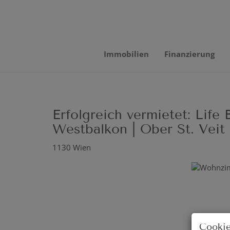
Immobilien
Finanzierung
Erfolgreich vermietet: Lif
Westbalkon | Ober St. Veit
1130 Wien
Cookie