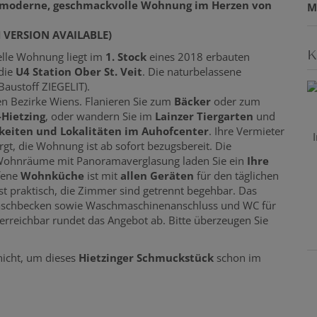
topmoderne, geschmackvolle Wohnung im Herzen von
M
 VERSION AVAILABLE)
K
helle Wohnung liegt im
1. Stock
eines 2018 erbauten
 die
U4 Station Ober St. Veit
.
Die naturbelassene
Baustoff ZIEGELIT).
en Bezirke Wiens. Flanieren Sie zum
Bäcker
oder zum
-Hietzing
, oder wandern Sie im
Lainzer Tiergarten
und
keiten und Lokalitäten im Auhofcenter
. Ihre Vermieter
gt, die Wohnung ist ab sofort bezugsbereit. Die
ohnräume mit Panoramaverglasung laden Sie ein
Ihre
ffene
Wohnküche
ist mit
allen Geräten
für den täglichen
st praktisch, die Zimmer sind getrennt begehbar. Das
aschbecken sowie Waschmaschinenanschluss und WC für
g erreichbar rundet das Angebot ab. Bitte überzeugen Sie
nicht, um dieses
Hietzinger Schmuckstück
schon im