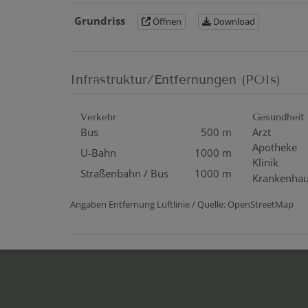
Grundriss
Öffnen
Download
Infrastruktur/Entfernungen (POIs)
Verkehr
Gesundheit
Bus
500 m
Arzt
Apotheke
U-Bahn
1000 m
Klinik
Straßenbahn / Bus
1000 m
Krankenha
Angaben Entfernung Luftlinie / Quelle: OpenStreetMap