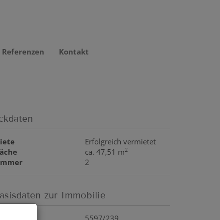
Referenzen
Kontakt
ckdaten
iete
Erfolgreich vermietet
2
läche
ca. 47,51 m
immer
2
asisdaten zur Immobilie
bjektnr.
5597/239