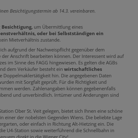
einen Besichtigungstermin ab 14.3. vereinbaren.
r
Besichtigung,
um Übermittlung eines
enstverhältnis, oder bei Selbstständigen ein
ein Mietverhältnis zustande.
s ich aufgrund der Nachweispflicht gegenüber dem
der Anschrift bearbeiten können. Der Interessent wird auf
zes im Sinne des FAGG hingewiesen. Es gelten die AGBs
d dem Verkäufer besteht ein
wirtschaftliches
ne Doppelmaklertätigkeit hin.
Die angegebenen Daten
en mit Sorgfalt geprüft. Für die Richtigkeit und
nommen werden. Zahlenangaben können gegebenenfalls
leibend und unverbindlich. Irrtümer und Änderungen sind
ation Ober St. Veit gelegen, bietet sich Ihnen eine schöne
 einer der nobelsten Gegenden Wiens. Die beliebte Lage
garten, oder einfach in Richtung Alt-Hietzing ein. Die
 die U4-Station sowie weiterführend die Schnellbahn in
bequem direkt in die Wiener City!