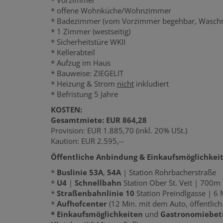
* offene Wohnküche/Wohnzimmer
* Badezimmer (vom Vorzimmer begehbar, Wasch
* 1 Zimmer (westseitig)
* Sicherheitstüre WKII
* Kellerabteil
* Aufzug im Haus
* Bauweise: ZIEGELIT
* Heizung & Strom
nicht
inkludiert
* Befristung 5 Jahre
KOSTEN:
Gesamtmiete: EUR 864,28
Provision: EUR 1.885,70 (inkl. 20% USt.)
Kaution: EUR 2.595,--
Öffentliche Anbindung & Einkaufsmöglichkeit
*
Buslinie 53A
,
54A
| Station Rohrbacherstraße
*
U4
|
Schnellbahn
Station Ober St. Veit | 700m 
*
Straßenbahnlinie 10
Station Preindlgasse | 6
*
Aufhofcenter
(12 Min. mit dem Auto, öffentlich
* Einkaufsmöglichkeiten
und
Gastronomiebet