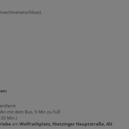
maschinenanschluss)
en:
entfernt
 Min mit dem Bus, 9 Min zu Fuß
 30 Min.)
riebe
am
Wolfrathplatz, Hietzinger Hauptstraße, Alt