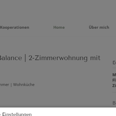
Kooperationen
Home
Über mich
e Balance | 2-Zimmerwohnung mit
E
M
F
Z
B
 Einstellungen
O