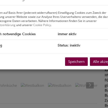
Z
V
n auf Basis Ihrer (jederzeit widerrufbaren) Einwilligung Cookies zum Zweck der
O
ng unserer Website sowie zur Analyse Ihres Userverhaltens verwenden, die da
M
zogene Daten verarbeiten. Nähere Informationen finden Sie in unserer
N
tzerklärung
und unserer
Cookie Policy
.
F
h notwendige Cookies
immer aktiv
W
N
K
ng
Status: inaktiv
B
B
W
Speichern
Alle akze
B
K
mer | Wohnküche
H
f
gü
B
B
Z
B