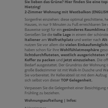
Sie lieben das Grüne? Hier finden Sie eine 
Hietzing!
2-Zimmer Wohnung mit Westbalkon
(ENGLISH
Sorgenfrei einziehen: diese optimal geschittene, 
Hauses, in nur 9 Minuten zu Fuß erreichbaren Sie
Bauweise sorgt für ein
gesünderes Raumklima
(
Genießen Sie die
tolle Lage
in einem der schönst
Italiener
am
Wolfrathplatz
und weiter nach
Alt
nutzen Sie vor allem die
vielen Einkaufsmöglich
haben schon für Ihre
Wohlfühlatmosphäre
gesor
lichtdurchfluteten, westlich ausgerichteten
W
Koffer zu packen
und
jetzt einzuziehen
. Die o
Bedarf ausgestattet. Der Grundriss der Wohnung i
große Badezimmer ist mit Walk-In Dusche und W
Sie vorbereitet. Ihr Kellerabteil ist mit dem Aufzu
sich selbst von dieser
TOP Gelegenheit.
Verpassen Sie die Gelegenheit einer Besichtigung 
Frühling zu beziehen.
Wohnungsaufteilung | Infos:
* Vorzimmer