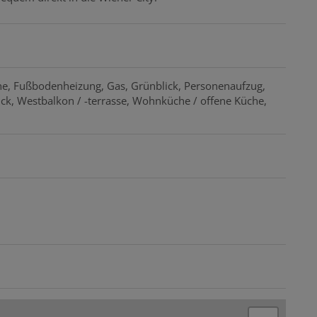
he
Fußbodenheizung
Gas
Grünblick
Personenaufzug
ick
Westbalkon / -terrasse
Wohnküche / offene Küche