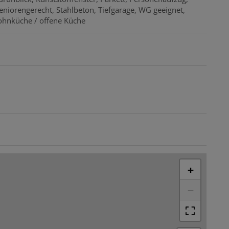
eniorengerecht
Stahlbeton
Tiefgarage
WG geeignet
hnküche / offene Küche
+
−