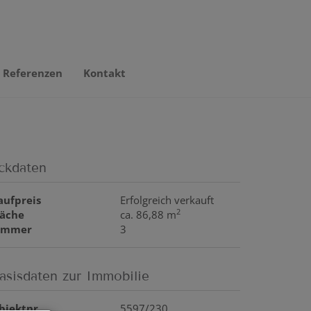
Referenzen
Kontakt
ckdaten
aufpreis
Erfolgreich verkauft
2
läche
ca. 86,88 m
immer
3
asisdaten zur Immobilie
bjektnr.
5597/230