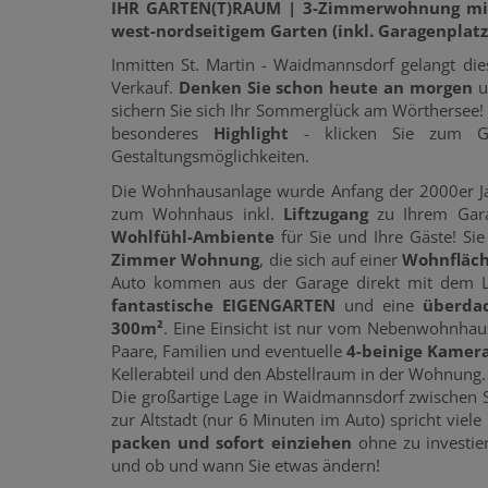
IHR GARTEN(T)RAUM | 3-Zimmerwohnung mi
west-nordseitigem Garten (inkl. Garagenplatz
Inmitten St. Martin - Waidmannsdorf gelangt di
Verkauf.
Denken Sie schon heute an morgen
u
sichern Sie sich Ihr Sommerglück am Wörthersee
besonderes
Highlight
- klicken Sie zum Gr
Gestaltungsmöglichkeiten.
Die Wohnhausanlage wurde Anfang der 2000er Ja
zum Wohnhaus inkl.
Liftzugang
zu Ihrem Gar
Wohlfühl-Ambiente
für Sie und Ihre Gäste! Si
Zimmer Wohnung
, die sich auf einer
Wohnfläch
Auto kommen aus der Garage direkt mit dem Lift
fantastische EIGENGARTEN
und eine
überda
300m²
. Eine Einsicht ist nur vom Nebenwohnhaus
Paare, Familien und eventuelle
4-beinige Kamer
Kellerabteil und den Abstellraum in der Wohnung.
Die großartige Lage in Waidmannsdorf zwischen S
zur Altstadt (nur 6 Minuten im Auto) spricht viel
packen und sofort einziehen
ohne zu investie
und ob und wann Sie etwas ändern!