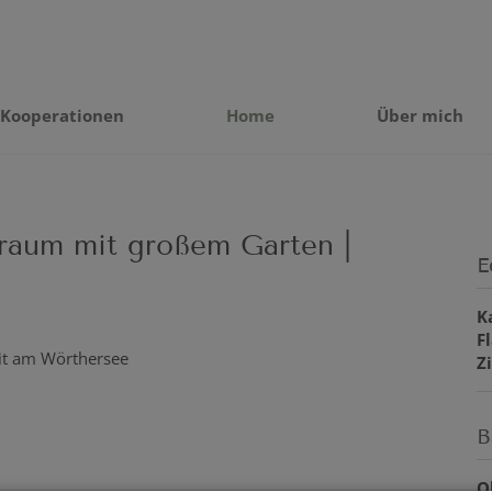
Kooperationen
Home
Über mich
traum mit großem Garten |
E
K
F
Z
B
O