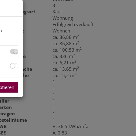
immer
3
ermarktungsart
Kauf
bjektart
Wohnung
aufpreis
Erfolgreich verkauft
utzungsart
Wohnen
zu
2
läche
ca. 86,88 m
2
ohnfläche
ca. 86,88 m
2
utzfläche
ca. 100,53 m
2
artenfläche
ca. 336 m
2
ellerfläche
ca. 6,21 m
2
errassenfläche
ca. 13,65 m
2
aragenfläche
ca. 15,2 m
äder
1
ptieren
C
1
errassen
1
eller
1
ärten
1
aragen
1
bstellräume
1
2
WB
B, 36.5 kWh/m
a
GEE
A, 0,83