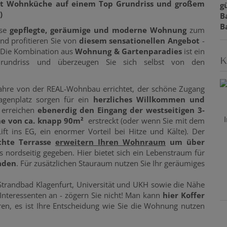
t Wohnküche auf einem Top Grundriss und großem
gü
)
B
B
ese
gepflegte, geräumige und moderne Wohnung
zum
nd profitieren Sie von
diesem sensationellen Angebot
-
! Die Kombination aus
Wohnung & Gartenparadies
ist ein
K
undriss und überzeugen Sie sich selbst von den
hre von der REAL-Wohnbau errichtet, der schöne Zugang
agenplatz sorgen für ein
herzliches Willkommen und
e erreichen
ebenerdig den Eingang der westseitigen 3-
e von ca. knapp 90m²
erstreckt (oder wenn Sie mit dem
 ins EG, ein enormer Vorteil bei Hitze und Kälte). Der
chte Terrasse
erweitern Ihren Wohnraum
um über
 nordseitig gegeben. Hier bietet sich ein Lebenstraum für
aden
. Für zusätzlichen Stauraum nutzen Sie Ihr geräumiges
trandbad Klagenfurt, Universität und UKH sowie die Nähe
e Interessenten an - zögern Sie nicht! Man kann
hier Koffer
ren, es ist Ihre Entscheidung wie Sie die Wohnung nutzen