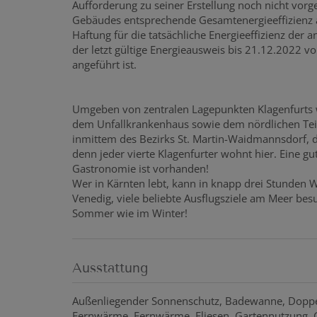
Aufforderung zu seiner Erstellung noch nicht vorge
Gebäudes entsprechende Gesamtenergieeffizienz a
Haftung für die tatsächliche Energieeffizienz der
der letzt gültige Energieausweis bis 21.12.2022 v
angeführt ist.
Umgeben von zentralen Lagepunkten Klagenfurts wi
dem Unfallkrankenhaus sowie dem nördlichen Teil
inmittem des Bezirks St. Martin-Waidmannsdorf, di
denn jeder vierte Klagenfurter wohnt hier. Eine g
Gastronomie ist vorhanden!
Wer in Kärnten lebt, kann in knapp drei Stunden W
Venedig, viele beliebte Ausflugsziele am Meer be
Sommer wie im Winter!
Ausstattung
Außenliegender Sonnenschutz
Badewanne
Doppe
Fernwärme
Fernwärme
Fliesen
Gartennutzung