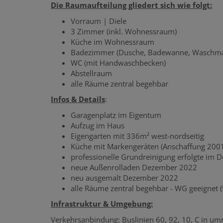
Die Raumaufteilung gliedert sich wie folgt:
Vorraum | Diele
3 Zimmer (inkl. Wohnessraum)
Küche im Wohnessraum
Badezimmer (Dusche, Badewanne, Waschma
WC (mit Handwaschbecken)
Abstellraum
alle Räume zentral begehbar
Infos & Details
:
Garagenplatz im Eigentum
Aufzug im Haus
Eigengarten mit 336m² west-nordseitig
Küche mit Markengeräten (Anschaffung 200
professionelle Grundreinigung erfolgte im
neue Außenrolladen Dezember 2022
neu ausgemalt Dezember 2022
alle Räume zentral begehbar - WG geeignet (
Infrastruktur & Umgebung:
Verkehrsanbindung: Buslinien 60, 92, 10, C in um