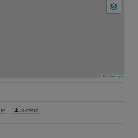
Tiles ©
basemap.at
nen
Download