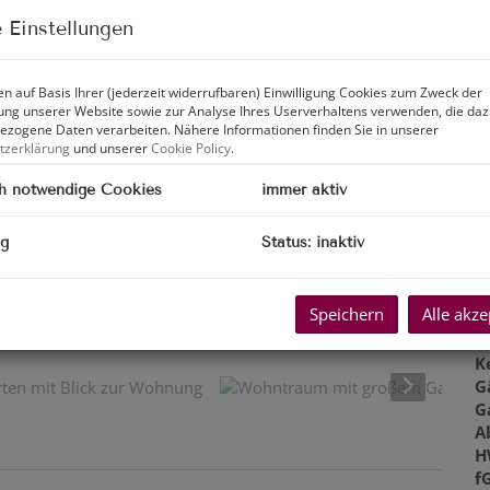
Z
 Einstellungen
V
O
K
n auf Basis Ihrer (jederzeit widerrufbaren) Einwilligung Cookies zum Zweck der
N
ng unserer Website sowie zur Analyse Ihres Userverhaltens verwenden, die da
zogene Daten verarbeiten. Nähere Informationen finden Sie in unserer
F
tzerklärung
und unserer
Cookie Policy
.
W
N
h notwendige Cookies
immer aktiv
G
K
ng
Status: inaktiv
T
G
B
Speichern
Alle akze
W
t am Wörthersee
T
K
G
G
A
H
f