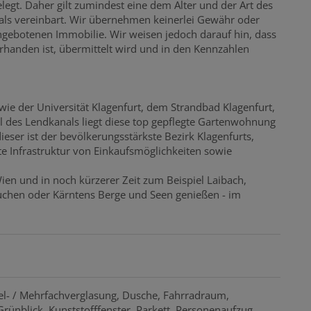
legt. Daher gilt zumindest eine dem Alter und der Art des
ls vereinbart. Wir übernehmen keinerlei Gewähr oder
 angebotenen Immobilie. Wir weisen jedoch darauf hin, dass
orhanden ist, übermittelt wird und in den Kennzahlen
e der Universität Klagenfurt, dem Strandbad Klagenfurt,
 des Lendkanals liegt diese top gepflegte Gartenwohnung
eser ist der bevölkerungsstärkste Bezirk Klagenfurts,
ute Infrastruktur von Einkaufsmöglichkeiten sowie
ien und in noch kürzerer Zeit zum Beispiel Laibach,
suchen oder Kärntens Berge und Seen genießen - im
l- / Mehrfachverglasung
Dusche
Fahrradraum
Grünblick
Kunststofffenster
Parkett
Personenaufzug