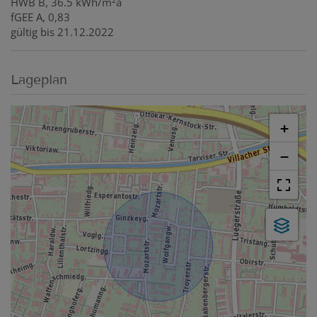
HWB
B, 36.5 kWh/m
a
fGEE
A, 0,83
gültig bis
21.12.2022
Lageplan
+
−