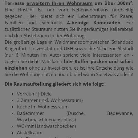
Terrasse
erweitern Ihren Wohnraum
um über 300m²
.
Eine Einsicht ist nur vom Nebenwohnhaus nordseitig
gegeben. Hier bietet sich ein Lebenstraum für Paare,
Familien und eventuelle
4-beinige Kameraden
. Für
zusätzlichen Stauraum nutzen Sie Ihr geräumiges Kellerabteil
und den Abstellraum in der Wohnung.
Die großartige Lage in Waidmannsdorf zwischen Strandbad
Klagenfurt, Universität und UKH sowie die Nähe zur Altstadt
(nur 6 Minuten im Auto) spricht viele Interessenten an -
zögern Sie nicht! Man kann
hier Koffer packen und sofort
einziehen
ohne zu investieren, es ist Ihre Entscheidung wie
Sie die Wohnung nutzen und ob und wann Sie etwas ändern!
Die Raumaufteilung gliedert sich wie folgt:
Vorraum | Diele
3 Zimmer (inkl. Wohnessraum)
Küche im Wohnessraum
Badezimmer (Dusche, Badewanne,
Waschmaschinenanschluss)
WC (mit Handwaschbecken)
Abstellraum