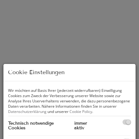
Cookie Einstellungen
Freizeit am Wörthersee
Wir möchten auf Basis Ihrer (jederzeit widerrufbaren) Einwilligung
Cookies zum Zweck der Verbesserung unserer Website sowie zur
Analyse Ihres Userverhaltens verwenden, die dazu personenbezogene
Daten verarbeiten. Nähere Informationen finden Sie in unserer
Datenschutzerklärung
und unserer
Cookie Policy
.
Beschreibung
Technisch notwendige
immer
Cookies
aktiv
IHR GARTEN(T)RAUM | 3-Zimmerwohnung mit
Wohnküche auf einem Top Grundriss und großem