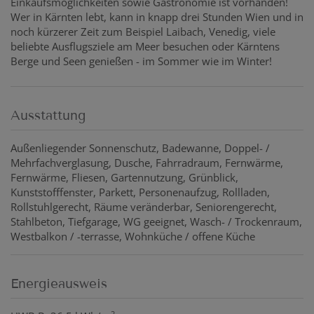
Einkaufsmöglichkeiten sowie Gastronomie ist vorhanden!
Wer in Kärnten lebt, kann in knapp drei Stunden Wien und in
noch kürzerer Zeit zum Beispiel Laibach, Venedig, viele
beliebte Ausflugsziele am Meer besuchen oder Kärntens
Berge und Seen genießen - im Sommer wie im Winter!
Ausstattung
Außenliegender Sonnenschutz
Badewanne
Doppel- /
Mehrfachverglasung
Dusche
Fahrradraum
Fernwärme
Fernwärme
Fliesen
Gartennutzung
Grünblick
Kunststofffenster
Parkett
Personenaufzug
Rollladen
Rollstuhlgerecht
Räume veränderbar
Seniorengerecht
Stahlbeton
Tiefgarage
WG geeignet
Wasch- / Trockenraum
Westbalkon / -terrasse
Wohnküche / offene Küche
Energieausweis
2